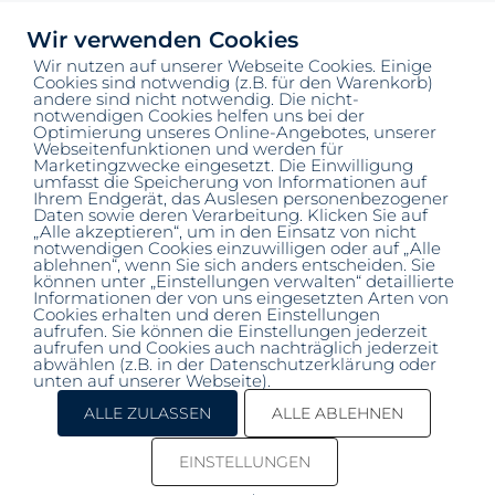
Wir verwenden Cookies
Wir nutzen auf unserer Webseite Cookies. Einige
Cookies sind notwendig (z.B. für den Warenkorb)
andere sind nicht notwendig. Die nicht-
▲▲
notwendigen Cookies helfen uns bei der
Optimierung unseres Online-Angebotes, unserer
Webseitenfunktionen und werden für
Marketingzwecke eingesetzt. Die Einwilligung
umfasst die Speicherung von Informationen auf
Ihrem Endgerät, das Auslesen personenbezogener
Daten sowie deren Verarbeitung. Klicken Sie auf
„Alle akzeptieren“, um in den Einsatz von nicht
notwendigen Cookies einzuwilligen oder auf „Alle
ablehnen“, wenn Sie sich anders entscheiden. Sie
können unter „Einstellungen verwalten“ detaillierte
Informationen der von uns eingesetzten Arten von
COPYRIGHT © 2025 – SOZIALER BRIEFKASTEN
Cookies erhalten und deren Einstellungen
FRIESOYTHE | DESIGNED BY
DIGELITE
aufrufen. Sie können die Einstellungen jederzeit
aufrufen und Cookies auch nachträglich jederzeit
abwählen (z.B. in der Datenschutzerklärung oder
unten auf unserer Webseite).
IMPRESSUM
|
DATENSCHUTZ
|
ALLE ZULASSEN
ALLE ABLEHNEN
BARRIEREFREIHEIT
EINSTELLUNGEN