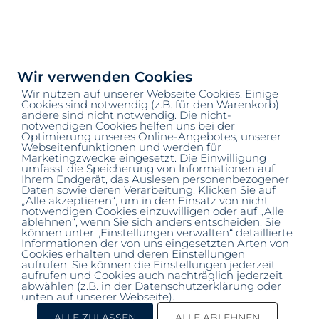
Wir verwenden Cookies
Wir nutzen auf unserer Webseite Cookies. Einige
Cookies sind notwendig (z.B. für den Warenkorb)
▲▲
andere sind nicht notwendig. Die nicht-
notwendigen Cookies helfen uns bei der
Optimierung unseres Online-Angebotes, unserer
Webseitenfunktionen und werden für
Marketingzwecke eingesetzt. Die Einwilligung
umfasst die Speicherung von Informationen auf
Ihrem Endgerät, das Auslesen personenbezogener
Daten sowie deren Verarbeitung. Klicken Sie auf
„Alle akzeptieren“, um in den Einsatz von nicht
notwendigen Cookies einzuwilligen oder auf „Alle
ablehnen“, wenn Sie sich anders entscheiden. Sie
können unter „Einstellungen verwalten“ detaillierte
Informationen der von uns eingesetzten Arten von
COPYRIGHT © 2025 – SOZIALER BRIEFKASTEN
Cookies erhalten und deren Einstellungen
FRIESOYTHE | DESIGNED BY
DIGELITE
aufrufen. Sie können die Einstellungen jederzeit
aufrufen und Cookies auch nachträglich jederzeit
abwählen (z.B. in der Datenschutzerklärung oder
unten auf unserer Webseite).
IMPRESSUM
|
DATENSCHUTZ
|
ALLE ZULASSEN
ALLE ABLEHNEN